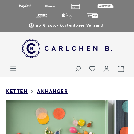
Zum Hauptinhalt springen
ab € 250.- kostenloser Versand
Du hast 0 Pro
War
KETTEN
ANHÄNGER