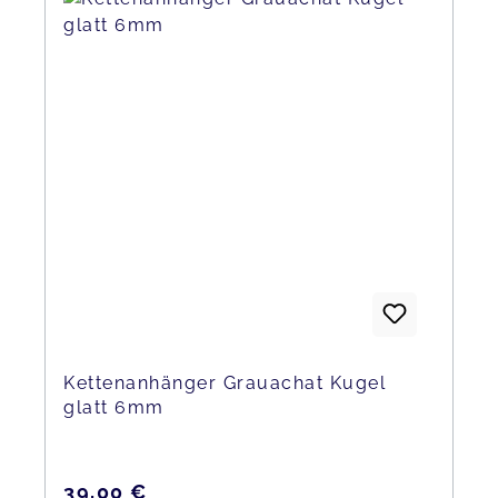
Kettenanhänger Grauachat Kugel
glatt 6mm
Regulärer Preis:
39,00 €