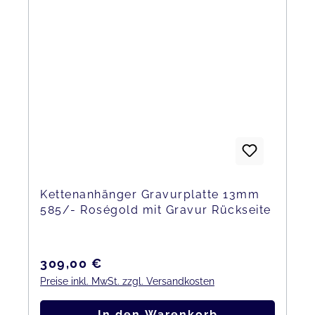
Kettenanhänger Gravurplatte 13mm
585/- Roségold mit Gravur Rückseite
Regulärer Preis:
309,00 €
Preise inkl. MwSt. zzgl. Versandkosten
In den Warenkorb