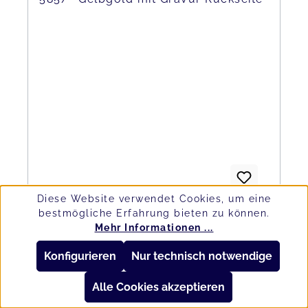
Diese Website verwendet Cookies, um eine
bestmögliche Erfahrung bieten zu können.
Kettenanhänger Gravurplatte 13mm
Mehr Informationen ...
585/- Gelbgold mit Gravur Rückseite
Konfigurieren
Nur technisch notwendige
Regulärer Preis:
309,00 €
Alle Cookies akzeptieren
Preise inkl. MwSt. zzgl. Versandkosten