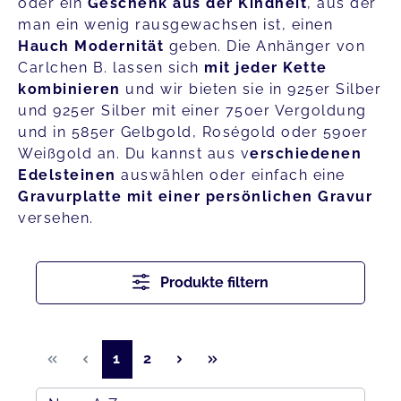
oder ein
Geschenk aus der Kindheit
, aus der
man ein wenig rausgewachsen ist, einen
Hauch Modernität
geben. Die Anhänger von
Carlchen B. lassen sich
mit jeder Kette
kombinieren
und wir bieten sie in 925er Silber
und 925er Silber mit einer 750er Vergoldung
und in 585er Gelbgold, Roségold oder 590er
Weißgold an. Du kannst aus v
erschiedenen
Edelsteinen
auswählen oder einfach eine
Gravurplatte mit einer persönlichen Gravur
versehen.
Produkte filtern
Seite
Seite
1
2