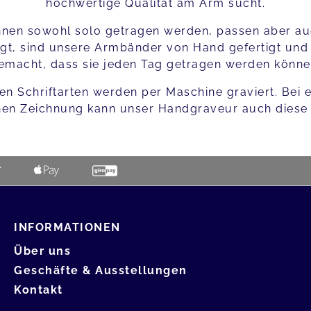
hochwertige Qualität am Arm sucht.
nnen sowohl solo getragen werden, passen aber a
tigt, sind unsere Armbänder von Hand gefertigt un
emacht, dass sie jeden Tag getragen werden könne
nen Schriftarten werden per Maschine graviert. Bei
hen Zeichnung kann unser Handgraveur auch diese 
INFORMATIONEN
Über uns
Geschäfte & Ausstellungen
Kontakt