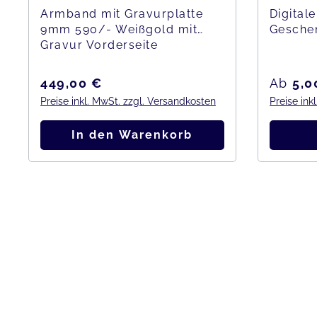
Armband mit Gravurplatte
Digitale
9mm 590/- Weißgold mit
Gesche
Gravur Vorderseite
Regulärer Preis:
Regulär
449,00 €
Ab
5,0
Preise inkl. MwSt. zzgl. Versandkosten
Preise ink
In den Warenkorb