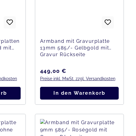
platten
Armband mit Gravurplatte
 mit
13mm 585/- Gelbgold mit
Gravur Rückseite
Regulärer Preis:
449,00 €
andkosten
Preise inkl. MwSt. zzgl. Versandkosten
orb
In den Warenkorb