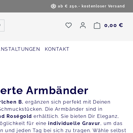
ab € 250.- kostenloser Versand
Du hast 0 Produkte au
0,00 €
War
ANSTALTUNGEN
KONTAKT
ierte Armbänder
lchen B.
ergänzen sich perfekt mit Deinen
Schmuckstücken. Die Armbänder sind in
nd Roségold
erhältlich. Sie bieten Dir Eleganz,
Möglichkeit für eine
individuelle Gravur
, um das
n und jeden Tag bei sich zu tragen. Wähle selbst