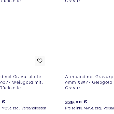
 mit Gravurplatte
Armband mit Gravurpl
90/- Weißgold mit
9mm 585/- Gelbgold
Rückseite
Gravur
er Preis:
Regulärer Preis:
 €
339,00 €
l. MwSt. zzgl. Versandkosten
Preise inkl. MwSt. zzgl. Vers