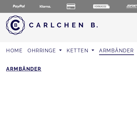
m Hauptinhalt springen
Zur Suche springen
Zur Hauptnavigation springen
HOME
OHRRINGE
KETTEN
ARMBÄNDER
ARMBÄNDER