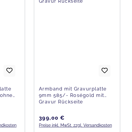
atte
Armband mit Gravurplatte
 ohne
9mm 585/- Roségold mit
Gravur Rückseite
Regulärer Preis:
399,00 €
andkosten
Preise inkl. MwSt. zzgl. Versandkosten