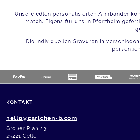
Unsere edlen personalisierten Armbänder kö
Match. Eigens für uns in Pforzheim gefer
g
Die individuellen Gravuren in verschiede
persönlic
KONTAKT
hello@carlchen-b.com
Großer Plan 23
29221 Celle