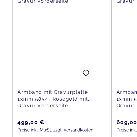
Armband mit Gravurplatte
Armband
13mm 585/- Roségold mit
13mm 5
Gravur Vorderseite
Gravur 
Regulärer Preis:
Regulär
499,00 €
609,00
Preise inkl. MwSt. zzgl. Versandkosten
Preise ink