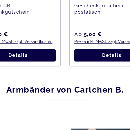
r CB.
Geschenkgutschein
nkgutschein
postalisch
er Preis:
Regulärer Preis:
0 €
Ab
5,00 €
l. MwSt. zzgl. Versandkosten
Preise inkl. MwSt. zzgl. Vers
Details
Details
Armbänder von Carlchen B.