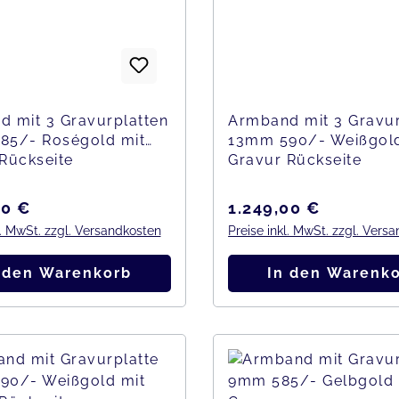
 mit 3 Gravurplatten
Armband mit 3 Gravur
85/- Roségold mit
13mm 590/- Weißgold
Rückseite
Gravur Rückseite
er Preis:
Regulärer Preis:
00 €
1.249,00 €
l. MwSt. zzgl. Versandkosten
Preise inkl. MwSt. zzgl. Vers
 den Warenkorb
In den Warenk