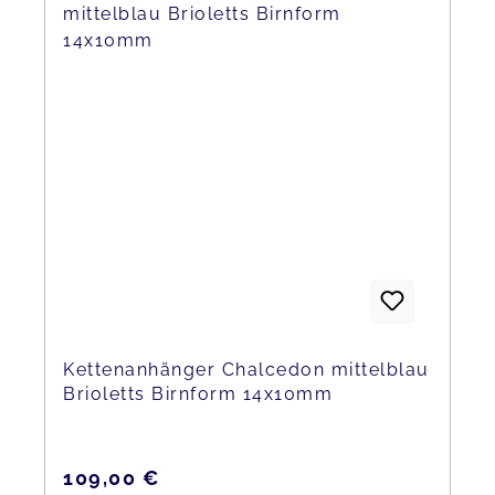
Kettenanhänger Chalcedon mittelblau
Brioletts Birnform 14x10mm
Regulärer Preis:
109,00 €