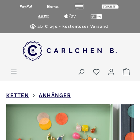
Zum Hauptinhalt springen
ab € 250.- kostenloser Versand
Du hast 0 Pro
War
KETTEN
ANHÄNGER