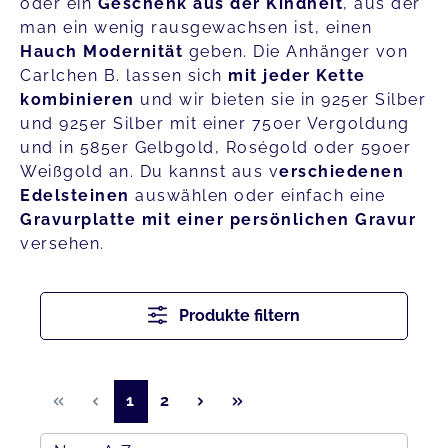
oder ein
Geschenk aus der Kindheit
, aus der
man ein wenig rausgewachsen ist, einen
Hauch Modernität
geben. Die Anhänger von
Carlchen B. lassen sich
mit jeder Kette
kombinieren
und wir bieten sie in 925er Silber
und 925er Silber mit einer 750er Vergoldung
und in 585er Gelbgold, Roségold oder 590er
Weißgold an. Du kannst aus v
erschiedenen
Edelsteinen
auswählen oder einfach eine
Gravurplatte mit einer persönlichen Gravur
versehen.
Produkte filtern
Seite
Seite
1
2