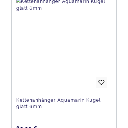
Kettenanhänger Aquamarin Kugel
glatt 6mm
Regulärer Preis: